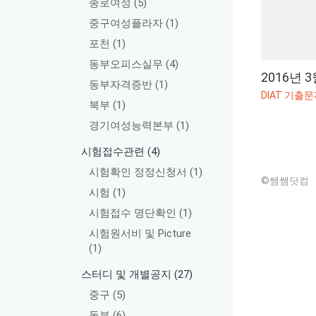
종로여성
(5)
중구여성플라자
(1)
포천
(1)
동부오피스실무
(4)
2016년 3
동부자격증반
(1)
북부
(1)
경기여성능력본부
(1)
시험접수관련
(4)
시험확인 정정신청서
(1)
©쌤쌤닷컴
시험
(1)
시험접수 명단확인
(1)
시험원서비 및 Picture
(1)
스터디 및 개별공지
(27)
중구
(5)
동부
(6)