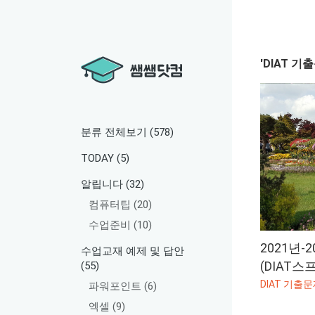
'DIAT 기
분류 전체보기
(578)
TODAY
(5)
알립니다
(32)
컴퓨터팁
(20)
수업준비
(10)
2021년-
수업교재 예제 및 답안
(DIAT스
(55)
파워포인트
(6)
엑셀
(9)