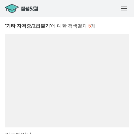
메
뉴
'기타 자격증/2급필기'
에 대한 검색결과
5
개
열
기