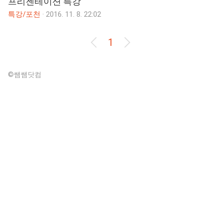
프리젠테이션 특강
특강/포천
·
2016. 11. 8. 22:02
1
©쌤쌤닷컴