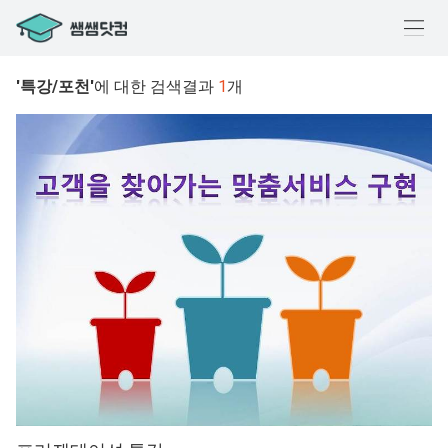
메
뉴
'특강/포천'
에 대한 검색결과
1
개
열
기