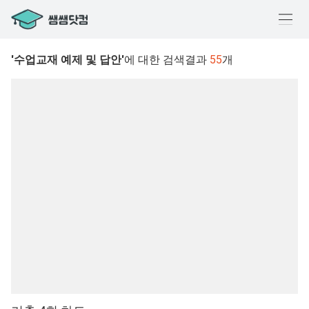
메
뉴
'수업교재 예제 및 답안'
에 대한 검색결과
55
개
열
기