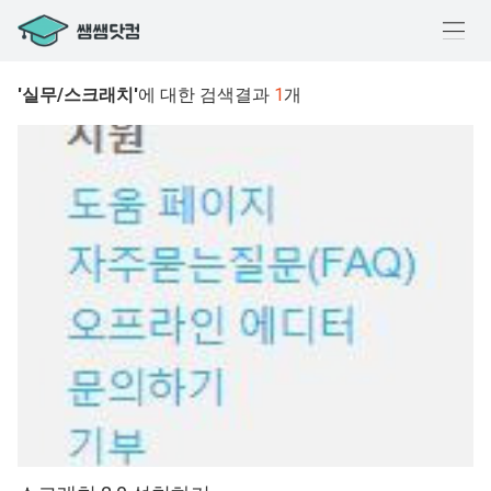
메
뉴
'실무/스크래치'
에 대한 검색결과
1
개
열
기