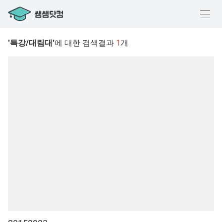
메
뉴
'특강/대림대'
에 대한 검색결과
1
개
열
기