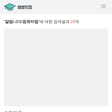
메
뉴
'알립니다/컴퓨터팁'
에 대한 검색결과
20
개
열
기